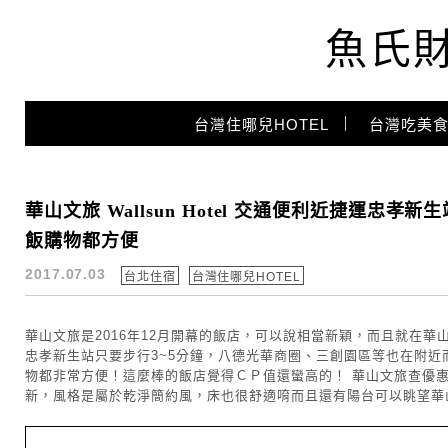
魚氏
Main Menu
台灣住哪兒HOTEL
台灣吃美食
台北住宿推薦
華山文旅 Wallsun Hotel 交通便利近捷運
飯購物都方便
2017.07.03
台北住宿
台灣住哪兒HOTEL
華山文旅是2016年12月開幕的飯店，可以說相當新穎，而且就在
忠孝新生站只要步行3~5分鐘，八德光華商圈、三創園區等也在附
物都非常方便！這麼棒的飯店覺得ＣＰ值還蠻高的！ 華山文旅查優
新，風格是屬於乾淨簡約風，床也很舒適唷而且還有陽台可以眺望華山呢