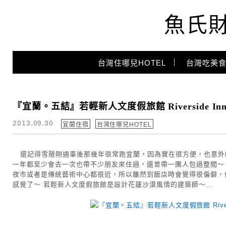
魚氏
Main Menu
台灣住哪兒HOTEL
台灣吃美食
宜蘭住宿
『宜蘭。五結』若輕新人文度假旅館 Riverside 
2013.09.30
宜蘭住宿
台灣住哪兒HOTEL
還記得雪隧剛通車後那幾年很常跑宜蘭，因為實在很方便，也意外
一年都至少會去一次也帶不少朋友來住過，還曾帶一團人包過整間～
夜市或者是傳統藝術中心都很近，所以雖然到飯店時會覺得很偏僻，
感覺了～ 若輕新人文度假旅館是設計花蓮沙漠風情的建築師～...