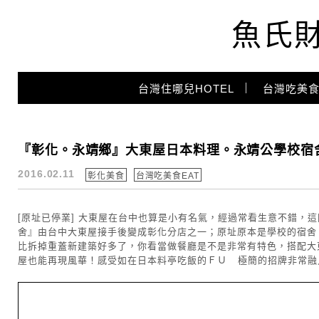
魚氏
Main Menu
台灣住哪兒HOTEL
台灣吃美食
永靖鄉
『彰化。永靖鄉』大東屋日本料理。永靖公學校宿
2016.02.11
彰化美食
台灣吃美食EAT
[原址已停業] 大東屋在台中也算是小有名氣，經過常看生意不錯，
舍』由台中大東屋接手後變成彰化分店之一；原址原本是學校的宿舍
比拆掉重蓋新建築好多了，你看當做餐廳是不是非常有特色，搭配大
屋也能再現風華！感受如在日本料亭吃飯的ＦＵ 極簡的招牌非常融入