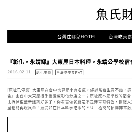
魚氏
Main Menu
台灣住哪兒HOTEL
台灣吃美食
yummy
『彰化。永靖鄉』大東屋日本料理。永靖公學校宿
2016.02.11
彰化美食
台灣吃美食EAT
[原址已停業] 大東屋在台中也算是小有名氣，經過常看生意不錯，
舍』由台中大東屋接手後變成彰化分店之一；原址原本是學校的宿舍
比拆掉重蓋新建築好多了，你看當做餐廳是不是非常有特色，搭配大
屋也能再現風華！感受如在日本料亭吃飯的ＦＵ 極簡的招牌非常融入