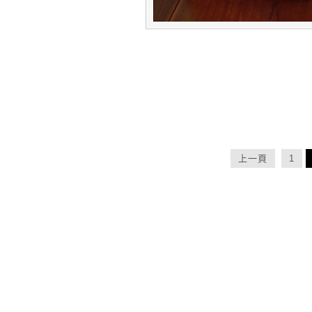
文
上一頁
1
章
導
覽