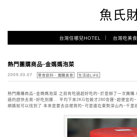
魚氏
Main Menu
台灣住哪兒HOTEL
台灣吃美食
零食飲料．團購美食
熱門團購商品~金媽媽泡菜
2009.03.07
零食飲料．團購美食
生活誌LIFE
熱門團購商品~金媽媽泡菜 之前有吃過超好吃的~於是辦了一次團購.
過的趕快去買~好吃到爆... 平均下來2KG包裝才280含運~超便宜的
網路就可以找到了 本來是要去店裡買的~可是遠在東勢深山內~千里迢