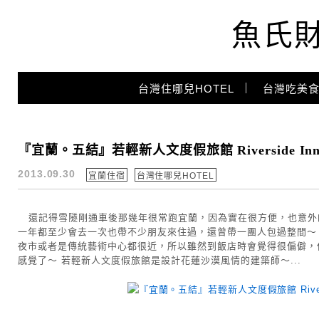
魚氏
Main Menu
台灣住哪兒HOTEL
台灣吃美食
宜蘭住宿
『宜蘭。五結』若輕新人文度假旅館 Riverside 
2013.09.30
宜蘭住宿
台灣住哪兒HOTEL
還記得雪隧剛通車後那幾年很常跑宜蘭，因為實在很方便，也意外
一年都至少會去一次也帶不少朋友來住過，還曾帶一團人包過整間～
夜市或者是傳統藝術中心都很近，所以雖然到飯店時會覺得很偏僻，
感覺了～ 若輕新人文度假旅館是設計花蓮沙漠風情的建築師～...