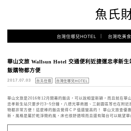
魚氏
Main Menu
台灣住哪兒HOTEL
台灣吃美食
台北華山
華山文旅 Wallsun Hotel 交通便利近捷運
飯購物都方便
2017.07.03
台北住宿
台灣住哪兒HOTEL
華山文旅是2016年12月開幕的飯店，可以說相當新穎，而且就在
忠孝新生站只要步行3~5分鐘，八德光華商圈、三創園區等也在附
物都非常方便！這麼棒的飯店覺得ＣＰ值還蠻高的！ 華山文旅查優
新，風格是屬於乾淨簡約風，床也很舒適唷而且還有陽台可以眺望華山呢