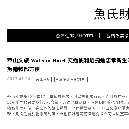
魚氏
Main Menu
台灣住哪兒HOTEL
台灣吃美食
景觀飯店
華山文旅 Wallsun Hotel 交通便利近捷運
飯購物都方便
2017.07.03
台北住宿
台灣住哪兒HOTEL
華山文旅是2016年12月開幕的飯店，可以說相當新穎，而且就在
忠孝新生站只要步行3~5分鐘，八德光華商圈、三創園區等也在附
物都非常方便！這麼棒的飯店覺得ＣＰ值還蠻高的！ 華山文旅查優
新，風格是屬於乾淨簡約風，床也很舒適唷而且還有陽台可以眺望華山呢