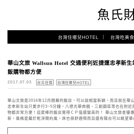
魚氏
Main Menu
台灣住哪兒HOTEL
台灣吃美食
華山飯店
華山文旅 Wallsun Hotel 交通便利近捷運
飯購物都方便
2017.07.03
台北住宿
台灣住哪兒HOTEL
華山文旅是2016年12月開幕的飯店，可以說相當新穎，而且就在
忠孝新生站只要步行3~5分鐘，八德光華商圈、三創園區等也在附
物都非常方便！這麼棒的飯店覺得ＣＰ值還蠻高的！ 華山文旅查優
新，風格是屬於乾淨簡約風，床也很舒適唷而且還有陽台可以眺望華山呢