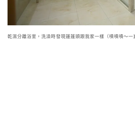
乾濕分離浴室，洗澡時發現蓮蓬頭跟我家一樣（嘖嘖嘖～一