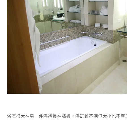
浴室很大～另一件浴袍掛在牆邊，浴缸雖不深但大小也不至