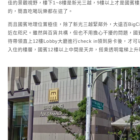
佳的景觀視野，樓下1~8樓是新光三越，9樓以上才是國賓
的，簡直吃喝玩樂都在這了。
而且國賓地理位置極佳，除了新光三越緊鄰外，大遠百BigC
近在咫尺。雖然與百貨共構，但也不用擔心干擾的問題，國
待帶領直上12樓Lobby大廳進行check in領到房卡後
入住的樓層，國賓12樓以上中間是天井，搭乘透明電梯上