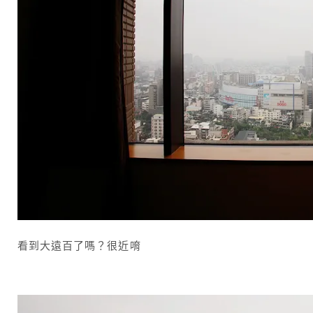
看到大遠百了嗎？很近唷