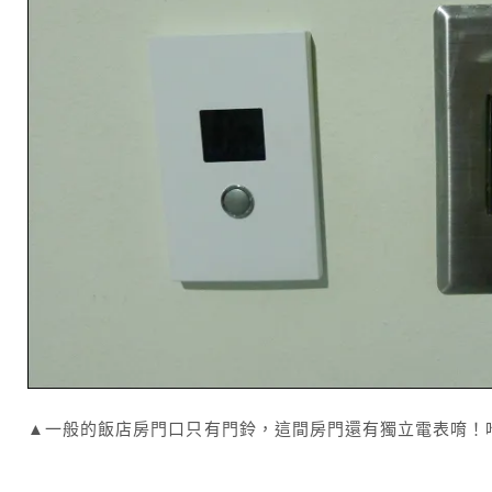
▲一般的飯店房門口只有門鈴，這間房門還有獨立電表唷！