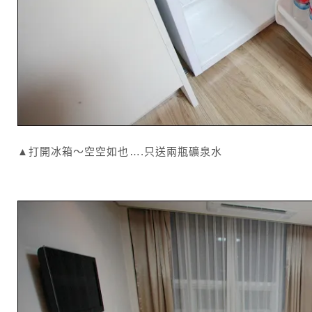
▲打開冰箱～空空如也….只送兩瓶礦泉水