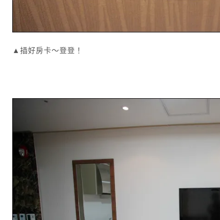
▲插好房卡～登登！