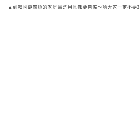
▲到韓國最麻煩的就是盥洗用具都要自備～請大家一定不要