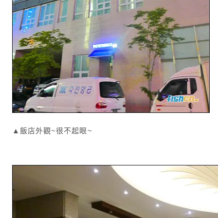
▲飯店外觀~很不起眼~