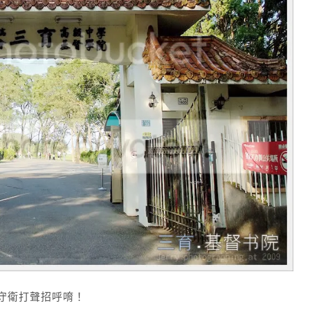
守衛打聲招呼唷！