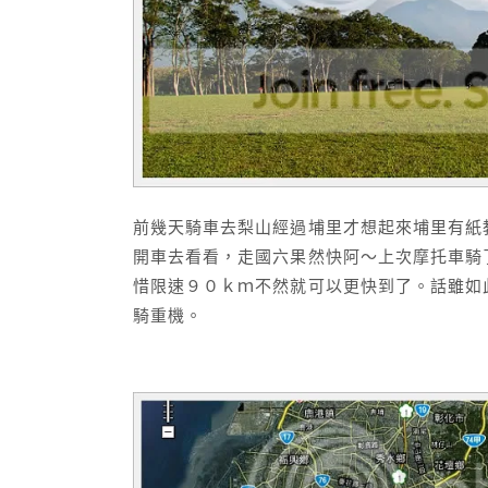
前幾天騎車去梨山經過埔里才想起來埔里有紙
開車去看看，走國六果然快阿～上次摩托車騎
惜限速９０ｋｍ不然就可以更快到了。話雖如
騎重機。