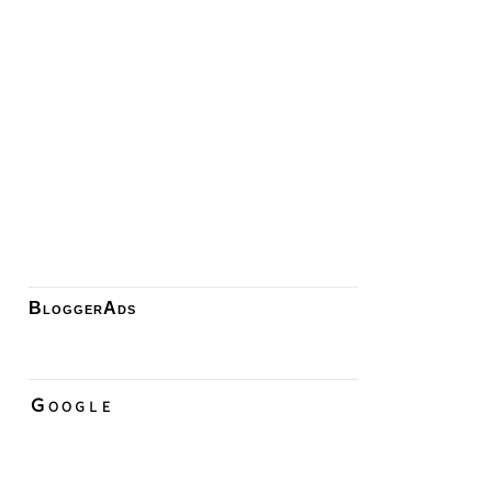
BloggerAds
Ｇｏｏｇｌｅ