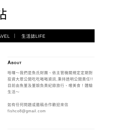
站
VEL
生活誌LIFE
About
哈囉～我們是魚氏財團、依主管機關規定定期對
投資大眾公開吃吃喝喝資訊,秉持透明公開責任!!
目前由魚董及董娘負責紀錄旅行、嚐美食！體驗
生活～
如有任何問題或邀稿合作歡迎來信
fishco8@gmail.com