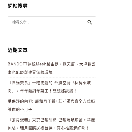
網站搜尋
近期文章
BANDOTT無線Mesh路由器，透天厝、大坪數公
寓也能輕鬆建置無線環境
『團購美食』一吃驚豔的 華膳空廚「私房東坡
肉」，年年熱銷年菜王！總統都說讚！
受保護的內容: 廣和月子餐+莊老師喜寶全方位照
護你的坐月子
『彌月蛋糕』東京巴黎甜點-巴黎燒燉布蕾。華麗
包裝，彌月團購送禮首選、真心推薦超好吃！