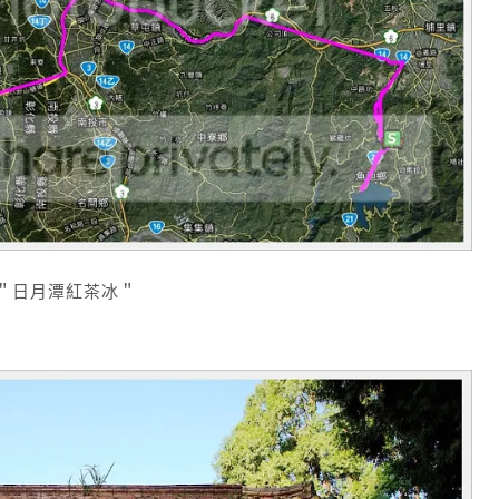
＂日月潭紅茶冰＂