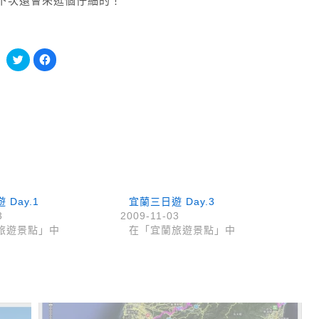
下次還會來逛個仔細的！
分
按
享
一
到
下
Twitter(在
以
新
分
視
享
窗
至
中
Facebook(在
開
新
啟)
視
窗
中
開
啟)
Day.1
宜蘭三日遊 Day.3
3
2009-11-03
旅遊景點」中
在「宜蘭旅遊景點」中