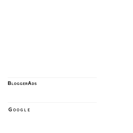
BloggerAds
Ｇｏｏｇｌｅ