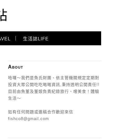
站
VEL
生活誌LIFE
About
哈囉～我們是魚氏財團、依主管機關規定定期對
投資大眾公開吃吃喝喝資訊,秉持透明公開責任!!
目前由魚董及董娘負責紀錄旅行、嚐美食！體驗
生活～
如有任何問題或邀稿合作歡迎來信
fishco8@gmail.com