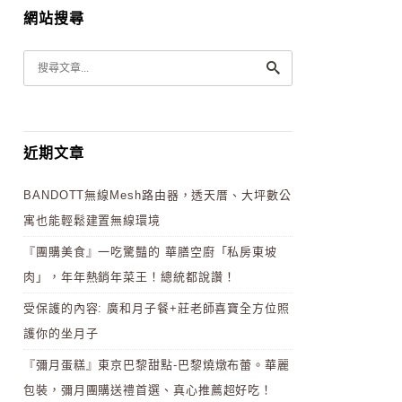
網站搜尋
近期文章
BANDOTT無線Mesh路由器，透天厝、大坪數公
寓也能輕鬆建置無線環境
『團購美食』一吃驚豔的 華膳空廚「私房東坡
肉」，年年熱銷年菜王！總統都說讚！
受保護的內容: 廣和月子餐+莊老師喜寶全方位照
護你的坐月子
『彌月蛋糕』東京巴黎甜點-巴黎燒燉布蕾。華麗
包裝，彌月團購送禮首選、真心推薦超好吃！