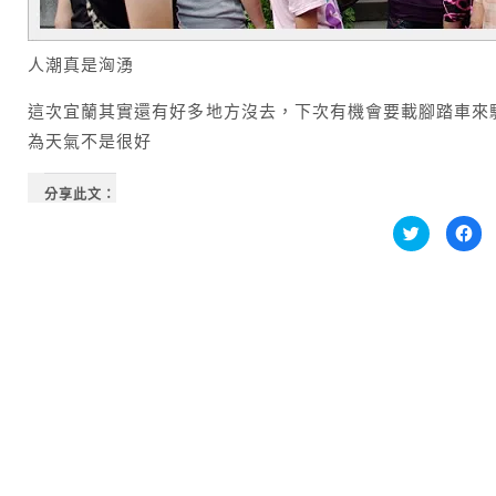
人潮真是洶湧
這次宜蘭其實還有好多地方沒去，下次有機會要載腳踏車來
為天氣不是很好
分享此文：
分
按
享
一
到
下
Twitter(在
以
新
分
視
享
窗
至
中
Fa
開
新
啟)
視
窗
中
開
啟)