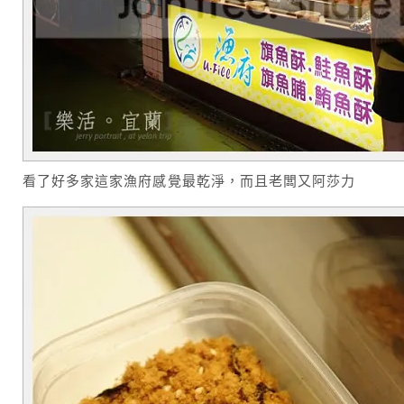
看了好多家這家漁府感覺最乾淨，而且老闆又阿莎力