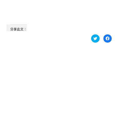
分享此文：
分
按
享
一
到
下
Twitter(在
以
新
分
視
享
窗
至
中
Fa
開
新
啟)
視
窗
中
開
啟)