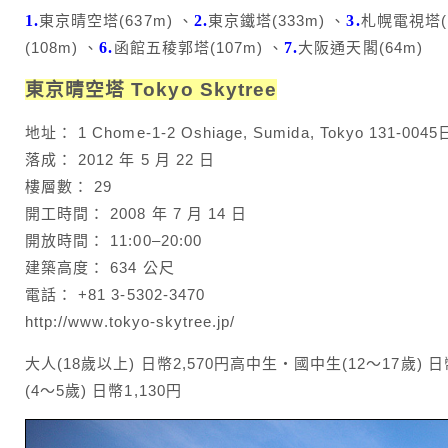
1.
東京晴空塔(637m) 、
2.
東京鐵塔(333m) 、
3.
札幌電視塔(1
(108m) 、
6.
函館五稜郭塔(107m) 、
7.
大阪通天閣(64m)
東京晴空塔 Tokyo Skytree
地址： 1 Chome-1-2 Oshiage, Sumida, Tokyo 131-004
落成： 2012 年 5 月 22 日
樓層數： 29
開工時間： 2008 年 7 月 14 日
開放時間： 11:00–20:00
建築高度： 634 公尺
電話： +81 3-5302-3470
http://www.tokyo-skytree.jp/
大人(18歲以上) 日幣2,570円高中生・國中生(12～17歲) 日幣
(4～5歲) 日幣1,130円