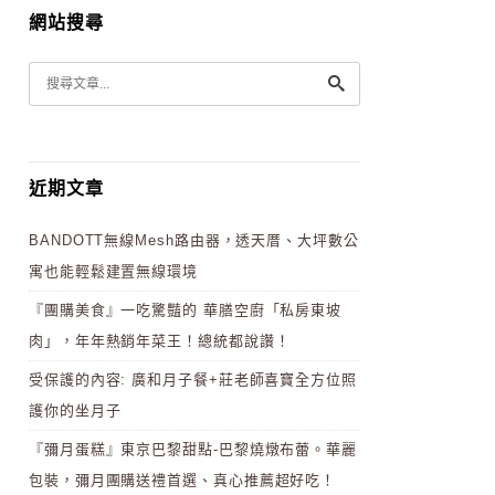
網站搜尋
近期文章
BANDOTT無線Mesh路由器，透天厝、大坪數公
寓也能輕鬆建置無線環境
『團購美食』一吃驚豔的 華膳空廚「私房東坡
肉」，年年熱銷年菜王！總統都說讚！
受保護的內容: 廣和月子餐+莊老師喜寶全方位照
護你的坐月子
『彌月蛋糕』東京巴黎甜點-巴黎燒燉布蕾。華麗
包裝，彌月團購送禮首選、真心推薦超好吃！