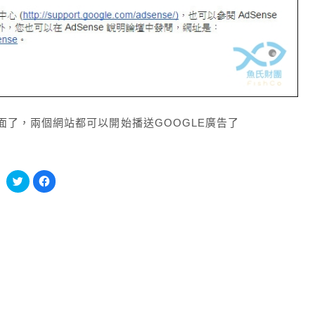
了，兩個網站都可以開始播送GOOGLE廣告了
分
按
享
一
到
下
Twitter(在
以
新
分
視
享
窗
至
中
Facebook(在
開
新
啟)
視
窗
中
開
啟)