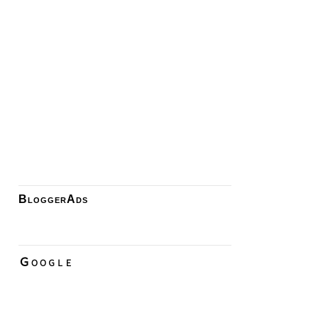
BloggerAds
Ｇｏｏｇｌｅ