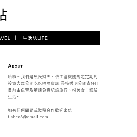
站
VEL
生活誌LIFE
About
哈囉～我們是魚氏財團、依主管機關規定定期對
投資大眾公開吃吃喝喝資訊,秉持透明公開責任!!
目前由魚董及董娘負責紀錄旅行、嚐美食！體驗
生活～
如有任何問題或邀稿合作歡迎來信
fishco8@gmail.com