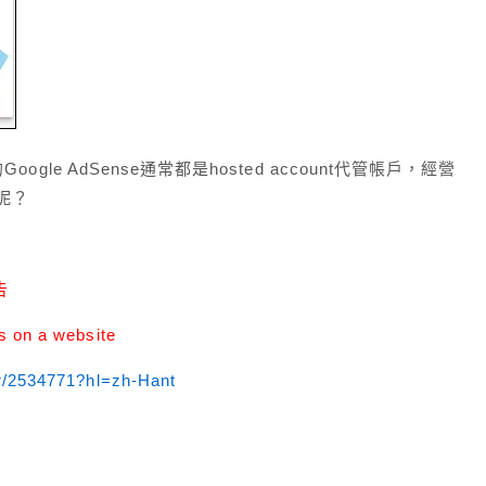
oogle AdSense通常都是hosted account代管帳戶，經營
呢？
告
s on a website
r/2534771?hl=zh-Hant