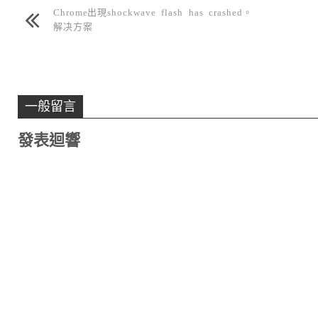
Chrome出現shockwave flash has crashed。
解决方案
一般留言
發表迴響