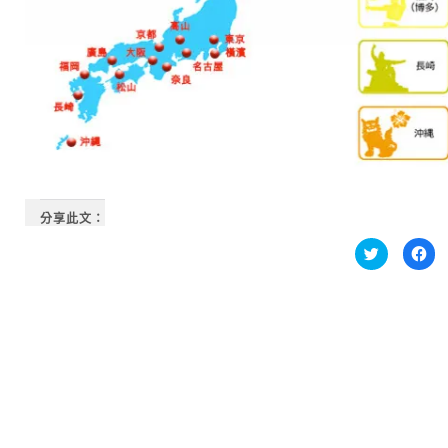
分享此文：
分
按
享
一
到
下
Twitter(在
以
新
分
視
享
窗
至
中
Fa
開
新
啟)
視
窗
中
開
啟)