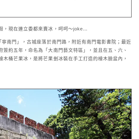
，現在連立委都來賣冰，呵呵～joke…
為「寧南門」，古城座落於南門路，附近有南門電影書院；最近
府簽約五年，命名為「大南門藝文特區」，並且在五、六、
檜木桶芒果冰，是將芒果剉冰裝在手工打造的檜木臉盆內，