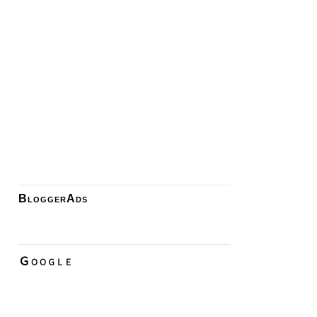
BloggerAds
Ｇｏｏｇｌｅ