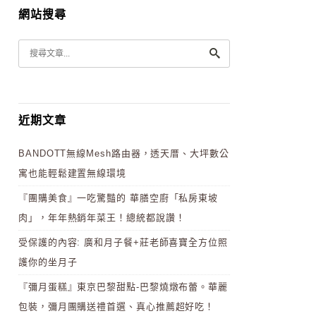
網站搜尋
近期文章
BANDOTT無線Mesh路由器，透天厝、大坪數公
寓也能輕鬆建置無線環境
『團購美食』一吃驚豔的 華膳空廚「私房東坡
肉」，年年熱銷年菜王！總統都說讚！
受保護的內容: 廣和月子餐+莊老師喜寶全方位照
護你的坐月子
『彌月蛋糕』東京巴黎甜點-巴黎燒燉布蕾。華麗
包裝，彌月團購送禮首選、真心推薦超好吃！