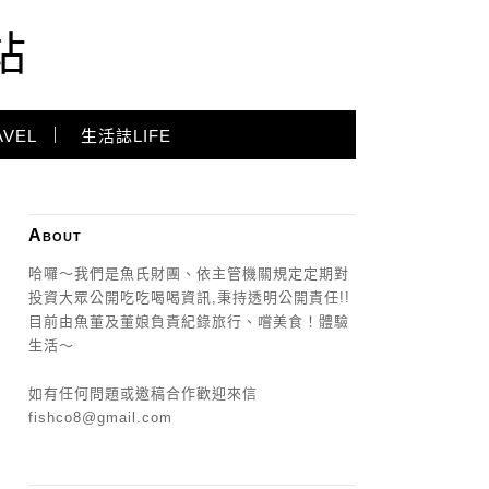
站
VEL
生活誌LIFE
About
哈囉～我們是魚氏財團、依主管機關規定定期對
投資大眾公開吃吃喝喝資訊,秉持透明公開責任!!
目前由魚董及董娘負責紀錄旅行、嚐美食！體驗
生活～
如有任何問題或邀稿合作歡迎來信
fishco8@gmail.com