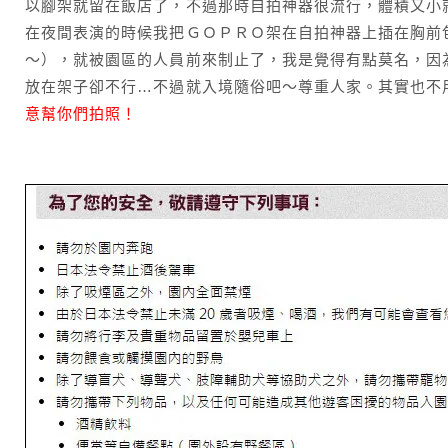
以腳架就留在飯店了，不過那時自拍神器很流行，體積又小
在夜間表演的時候我把ＧＯＰＲＯ架在自拍神器上插在胸前
～），就被園區的人員前來制止了，我是覺得有點莫名，因
放在架子卻不行…不過就入境隨俗吧～尊重人家。其實也不
意幫你們拍照！