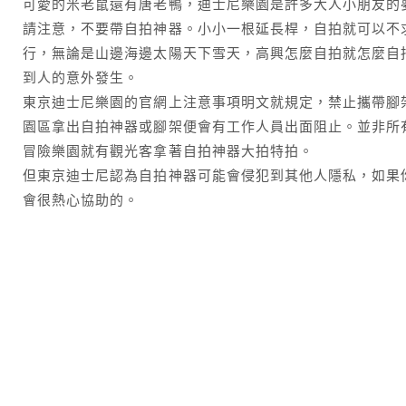
可愛的米老鼠還有唐老鴨，迪士尼樂園是許多大人小朋友的
請注意，不要帶自拍神器。小小一根延長桿，自拍就可以不
行，無論是山邊海邊太陽天下雪天，高興怎麼自拍就怎麼自
到人的意外發生。
東京迪士尼樂園的官網上注意事項明文就規定，禁止攜帶腳
園區拿出自拍神器或腳架便會有工作人員出面阻止。並非所
冒險樂園就有觀光客拿著自拍神器大拍特拍。
但東京迪士尼認為自拍神器可能會侵犯到其他人隱私，如果
會很熱心協助的。