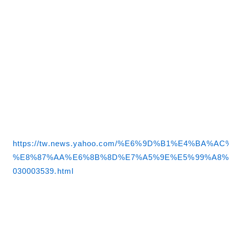
https://tw.news.yahoo.com/%E6%9D%B1%E4%B
%E8%87%AA%E6%8B%8D%E7%A5%9E%E5%99%A8%
030003539.html