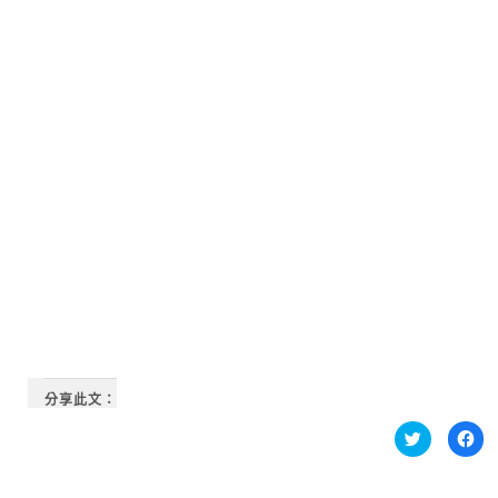
分享此文：
分
按
享
一
到
下
Twitter(在
以
新
分