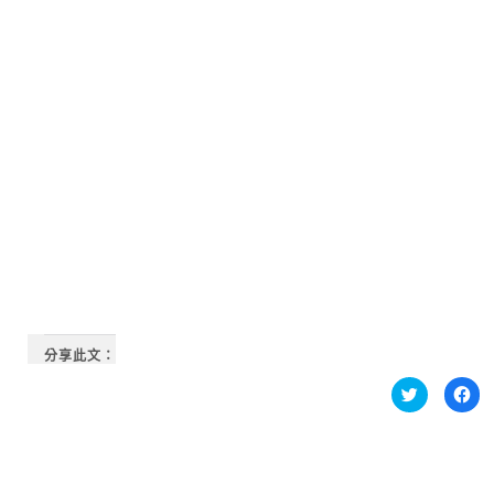
分享此文：
分
按
享
一
到
下
Twitter(在
以
新
分
視
享
窗
至
中
Fa