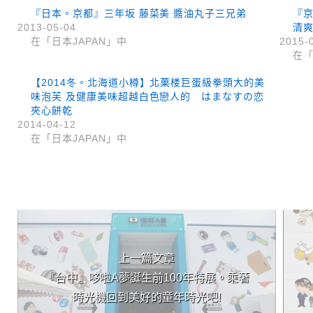
『日本。京都』三年坂 藤菜美 醬油丸子三兄弟
『京
2013-05-04
清
在「日本JAPAN」中
2015-
在「
【2014冬。北海道小樽】北菓楼巨蛋級拳頭大的美
味泡芙 及健康美味超越白色戀人的 はまなすの恋
夾心餅乾
2014-04-12
在「日本JAPAN」中
上 / 下一篇文章
上一篇文章
『台中』哆啦A夢誕生前100年特展。乘著
時光機回到美好的童年時光吧!