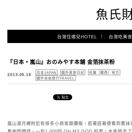
魚氏
Main Menu
台灣住哪兒HOTEL
台灣吃美食
『日本。嵐山』おのみやす本舗 金箔抹茶粉
日本JAPAN
國外美食日記
近畿（關西）地方
2013.05.18
國外自由旅行TRAVEL
嵐山渡月橋附近有很多小商家跟攤販，逛著逛著便看到賣抹
看詢問價錢，一包1,000円 OH MY GOD 好貴，本來