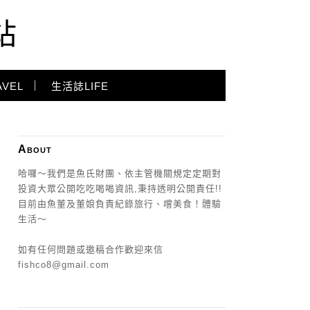
站
VEL
生活誌LIFE
About
哈囉～我們是魚氏財團、依主管機關規定定期對
投資大眾公開吃吃喝喝資訊,秉持透明公開責任!!
目前由魚董及董娘負責紀錄旅行、嚐美食！體驗
生活～
如有任何問題或邀稿合作歡迎來信
fishco8@gmail.com