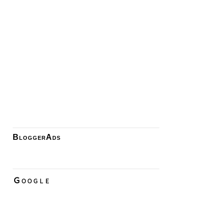
BloggerAds
Ｇｏｏｇｌｅ