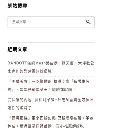
網站搜尋
近期文章
BANDOTT無線Mesh路由器，透天厝、大坪數公
寓也能輕鬆建置無線環境
『團購美食』一吃驚豔的 華膳空廚「私房東坡
肉」，年年熱銷年菜王！總統都說讚！
受保護的內容: 廣和月子餐+莊老師喜寶全方位照
護你的坐月子
『彌月蛋糕』東京巴黎甜點-巴黎燒燉布蕾。華麗
包裝，彌月團購送禮首選、真心推薦超好吃！