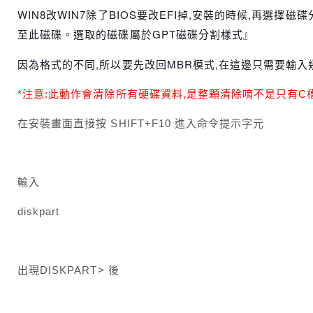
WIN8改WIN7除了BIOS要改EFI掉,安裝的時候,再選擇磁
至此磁碟。選取的磁碟屬於GPT磁碟分割樣式』
因為格式的不同,所以要先改回MBR模式,在這邊只需要輸入幾
*注意:此動作會清除所有硬碟資料,是整顆清除唷不是只有C槽!
在安裝畫面直接按 SHIFT+F10 進入命令提示字元
輸入
diskpart
出現DISKPART> 後