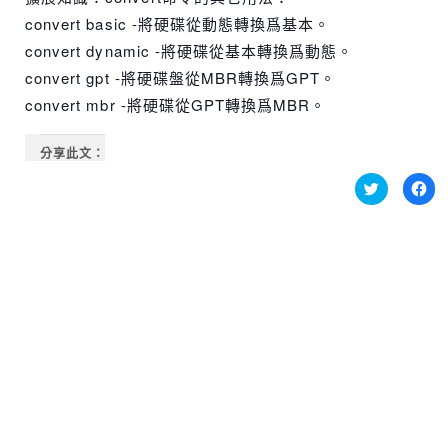
convert basic -將硬碟從動態轉換爲基本。
convert dynamic -將硬碟從基本轉換爲動態。
convert gpt -將硬碟盤從MBR轉換爲GPT。
convert mbr -將硬碟從GPT轉換爲MBR。
分享此文：
分
按
享
一
到
下
Twitter(在
以
新
分
視
享
窗
至
中
Fa
開
新
啟)
視
窗
中
開
啟)