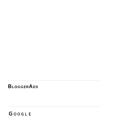
BloggerAds
Ｇｏｏｇｌｅ