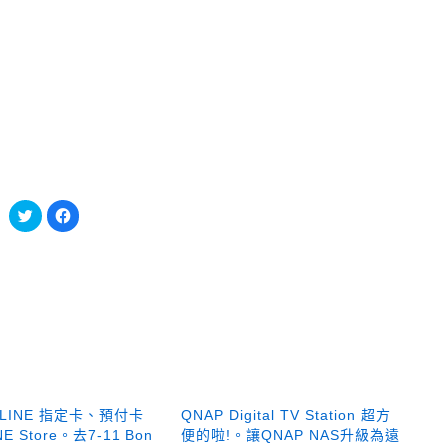
分
按
享
一
到
下
Twitter(在
以
新
分
視
享
窗
至
中
Facebook(在
開
新
啟)
視
窗
中
開
啟)
LINE 指定卡、預付卡
QNAP Digital TV Station 超方
E Store。去7-11 Bon
便的啦!。讓QNAP NAS升級為遠