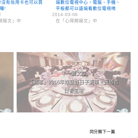
!!沒有信用卡也可以買
端數位電視中心，電腦、手機、
囉!
平板都可以遠端看數位電視唷
2
2014-03-06
開箱文」中
在「心得開箱文」中
下一篇文章
『囍事』2016年嫁娶好日子清單。黃道吉
日看這邊
同分類下一篇