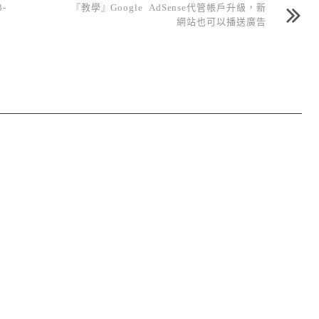
-
『教學』Google AdSense代管帳戶升級，新
網站也可以播送廣告