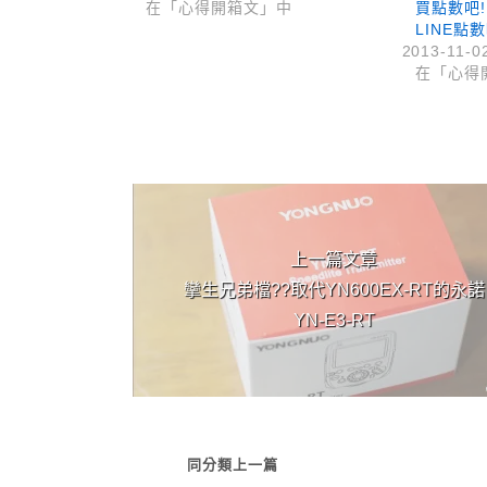
在「心得開箱文」中
買點數吧
LINE點數
2013-11-0
在「心得
上 / 下一篇文章
上一篇文章
攣生兄弟檔??取代YN600EX-RT的永諾
YN-E3-RT
同分類上一篇