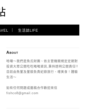
站
VEL
生活誌LIFE
About
哈囉～我們是魚氏財團、依主管機關規定定期對
投資大眾公開吃吃喝喝資訊,秉持透明公開責任!!
目前由魚董及董娘負責紀錄旅行、嚐美食！體驗
生活～
如有任何問題或邀稿合作歡迎來信
fishco8@gmail.com