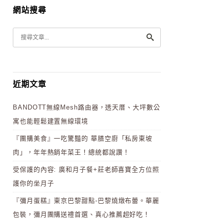
網站搜尋
近期文章
BANDOTT無線Mesh路由器，透天厝、大坪數公
寓也能輕鬆建置無線環境
『團購美食』一吃驚豔的 華膳空廚「私房東坡
肉」，年年熱銷年菜王！總統都說讚！
受保護的內容: 廣和月子餐+莊老師喜寶全方位照
護你的坐月子
『彌月蛋糕』東京巴黎甜點-巴黎燒燉布蕾。華麗
包裝，彌月團購送禮首選、真心推薦超好吃！