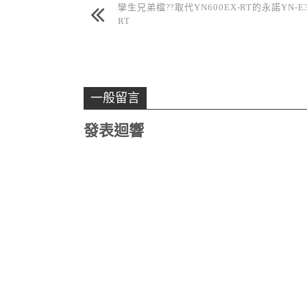
攣生兄弟檔??取代YN600EX-RT的永諾YN-E3
RT
一般留言
發表迴響